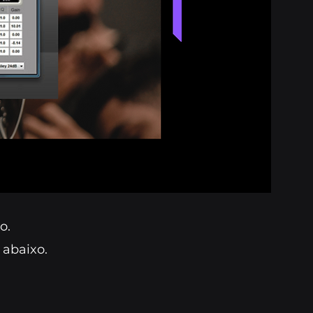
o.
 abaixo.