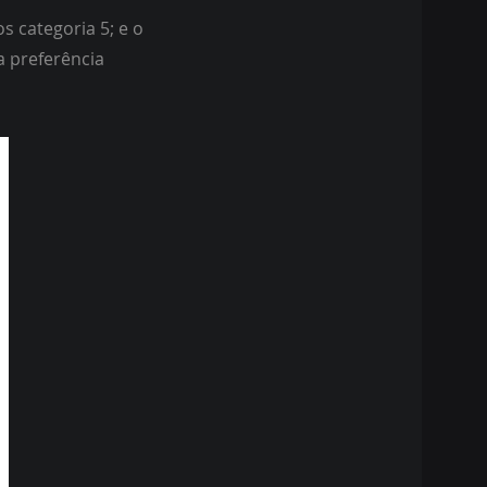
s categoria 5; e o
a preferência