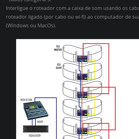
Interligue o roteador com a caixa de som usando os cabo
roteador ligado (por cabo ou wi-fi) ao computador de su
(Windows ou MacOs).