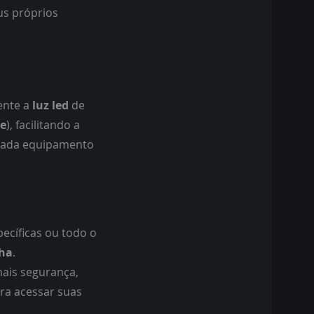
eus próprios
ente a
luz led
de
te
), facilitando a
 cada equipamento
pecíficas ou todo o
ha
.
mais segurança,
ra acessar suas