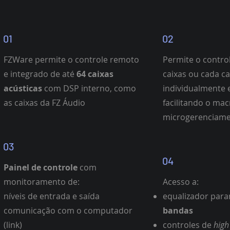
01
02
FZWare permite o controle remoto
Permite o contro
e integrado de até
64 caixas
caixas ou cada ca
acústicas
com DSP interno, como
individualmente
as caixas da FZ Áudio
facilitando o mac
microgerenciam
03
04
Painel de controle
com
monitoramento de:
Acesso a:
níveis de entrada e saída
equalizador par
comunicação com o computador
bandas
(link)
controles de
high