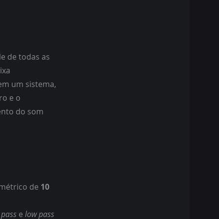
le de todas as
ixa
 em um sistema,
ro e o
ento do som
amétrico de
10
 pass
e
low pass