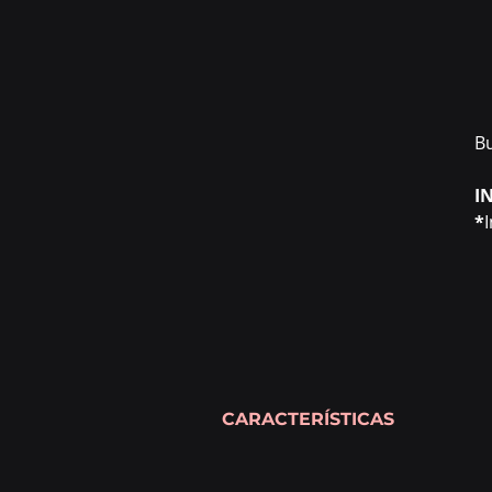
B
I
*
CARACTERÍSTICAS
Bumper de sustenção do line array:
- FZ J15A