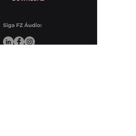
GLL
PDF
Siga FZ Áudio:
© 2022 FZ Áudio Site designed by
Acesso.nbbk
Home
Produtos
Downloads
Sobre a FZ
Assistência Técnica
FZ ÁUDIO