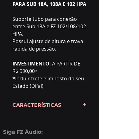
PARA SUB 18A, 108A E 102 HPA
Suporte tubo para conexão
entre Sub 18A e FZ 102/108/102
HPA.
Possui ajuste de altura e trava
rápida de pressão.
INVESTIMENTO:
A PARTIR DE
R$ 990,00*
*
Incluir frete e imposto do seu
Estado (Difal)
CARACTERÍSTICAS
- Suporte para conexão entre Sub
18A e FZ 108A e FZ 102 HPA
- Ajuste de altura
Siga FZ Áudio:
- Trava rápida de pressão