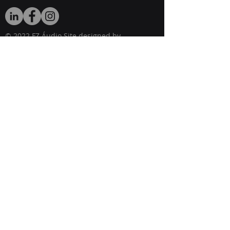
© 2022 FZ Áudio Site designed by
Acesso.nbbk
Home
Produtos
Downloads
Sobre a FZ
Assistência Técnica
FZ ÁUDIO
Contato e orçamentos:
WhatsApp:
55 11 98217 4000
Produto importado fabricado no Brasil.