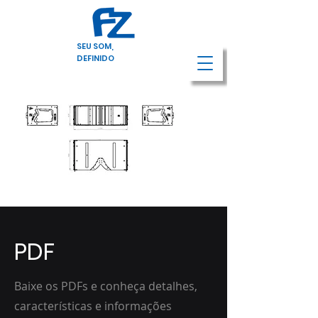
SEU SOM,
DEFINIDO
PDF
Baixe os PDFs e conheça detalhes,
características e informações