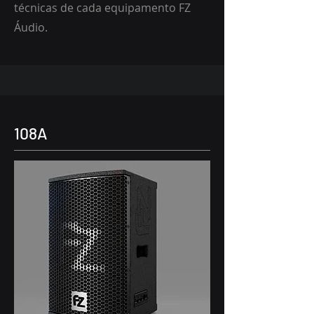
técnicas de cada equipamento FZ
Áudio.
108A